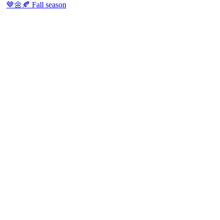
🤎🌼🍂 Fall season