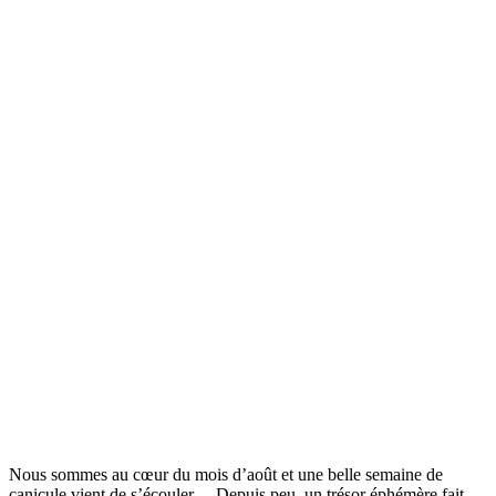
Nous sommes au cœur du mois d’août et une belle semaine de
canicule vient de s’écouler… Depuis peu, un trésor éphémère fait