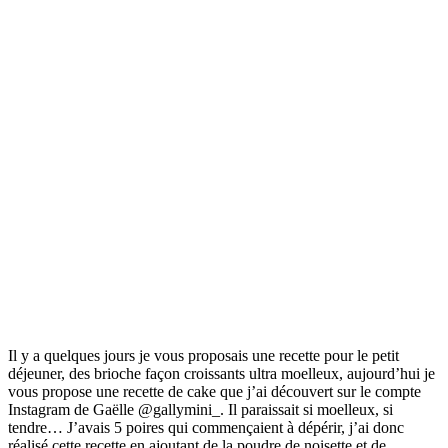
Il y a quelques jours je vous proposais une recette pour le petit
déjeuner, des brioche façon croissants ultra moelleux, aujourd’hui je
vous propose une recette de cake que j’ai découvert sur le compte
Instagram de Gaëlle @gallymini_. Il paraissait si moelleux, si
tendre… J’avais 5 poires qui commençaient à dépérir, j’ai donc
réalisé cette recette en ajoutant de la poudre de noisette et de…