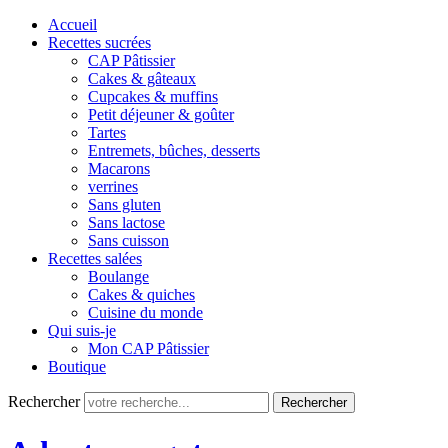
Accueil
Recettes sucrées
CAP Pâtissier
Cakes & gâteaux
Cupcakes & muffins
Petit déjeuner & goûter
Tartes
Entremets, bûches, desserts
Macarons
verrines
Sans gluten
Sans lactose
Sans cuisson
Recettes salées
Boulange
Cakes & quiches
Cuisine du monde
Qui suis-je
Mon CAP Pâtissier
Boutique
Rechercher