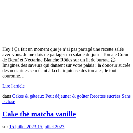
Hey ! Ça fait un moment que je n’ai pas partagé une recette salée
avec vous. Je me dois de partager ma salade du jour : Tomate Cœur
de Bœuf et Nectarine Blanche Rôties sur un lit de burrata 🫠
Imaginez des saveurs qui dansent sur votre palais : la douceur sucrée
des nectarines se mêlant à la chair juteuse des tomates, le tout
couronné…
Lire l'article
dans
Cakes & gâteaux
Petit déjeuner & goûter
Recettes sucrées
Sans
lactose
Cake thé matcha vanille
sur
15 juillet 2023
15 juillet 2023