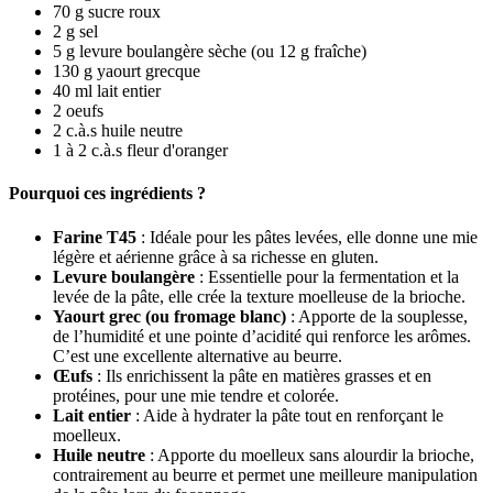
70
g
sucre roux
2
g
sel
5
g
levure boulangère sèche
(ou 12 g fraîche)
130
g
yaourt grecque
40
ml
lait entier
2
oeufs
2
c.à.s
huile neutre
1 à 2
c.à.s
fleur d'oranger
Pourquoi ces ingrédients ?
Farine T45
: Idéale pour les pâtes levées, elle donne une mie
légère et aérienne grâce à sa richesse en gluten.
Levure boulangère
: Essentielle pour la fermentation et la
levée de la pâte, elle crée la texture moelleuse de la brioche.
Yaourt grec (ou fromage blanc)
: Apporte de la souplesse,
de l’humidité et une pointe d’acidité qui renforce les arômes.
C’est une excellente alternative au beurre.
Œufs
: Ils enrichissent la pâte en matières grasses et en
protéines, pour une mie tendre et colorée.
Lait entier
: Aide à hydrater la pâte tout en renforçant le
moelleux.
Huile neutre
: Apporte du moelleux sans alourdir la brioche,
contrairement au beurre et permet une meilleure manipulation