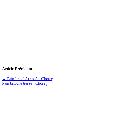
Article Précédent
←
Pain brioché tressé – Choreg
Pain brioché tressé - Choreg