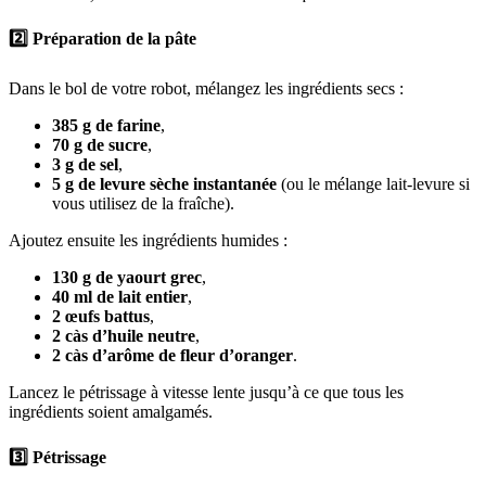
2️⃣
Préparation de la pâte
Dans le bol de votre robot, mélangez les ingrédients secs :
385 g de farine
,
70 g de sucre
,
3 g de sel
,
5 g de levure sèche instantanée
(ou le mélange lait-levure si
vous utilisez de la fraîche).
Ajoutez ensuite les ingrédients humides :
130 g de yaourt grec
,
40 ml de lait entier
,
2 œufs battus
,
2 càs d’huile neutre
,
2 càs d’arôme de fleur d’oranger
.
Lancez le pétrissage à vitesse lente jusqu’à ce que tous les
ingrédients soient amalgamés.
3️⃣
Pétrissage