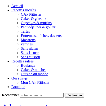
Accueil
Recettes sucrées
CAP Pâtissier
Cakes & gâteaux
Cupcakes & muffins
Petit déjeuner & goûter
Tartes
Entremets, bûches, desserts
Macarons
verrines
Sans gluten
Sans lactose
Sans cuisson
Recettes salées
Boulange
Cakes & quiches
Cuisine du monde
Qui suis-je
Mon CAP Pâtissier
Boutique
Rechercher