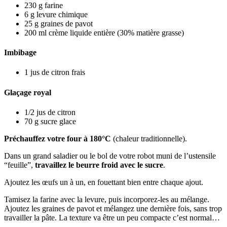
230
g
farine
6
g
levure chimique
25
g
graines de pavot
200
ml
crème liquide entière
(30% matière grasse)
Imbibage
1
jus de citron frais
Glaçage royal
1/2
jus de citron
70
g
sucre glace
Préchauffez votre four à 180°C
(chaleur traditionnelle).
Dans un grand saladier ou le bol de votre robot muni de l’ustensile
“feuille”,
travaillez le beurre froid avec le sucre
.
Ajoutez les œufs un à un, en fouettant bien entre chaque ajout.
Tamisez la farine avec la levure, puis incorporez-les au mélange.
Ajoutez les graines de pavot et mélangez une dernière fois, sans trop
travailler la pâte. La texture va être un peu compacte c’est normal…