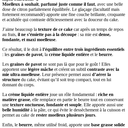
Moelleux à souhait
,
parfumé juste comme il faut
, avec une belle
dose de citron parfaitement équilibrée. Le glaçage (facultatif mais
fortement recommandé) apporte une fine couche brillante, croquante
et acidulée qui contraste délicieusement avec la douceur du cake.
J’aime beaucoup la
texture de ce cake
car après un temps de repos
au frais,
il ne s’émiette pas à la découpe
: sa mie est
dense,
fondante, et maxi moelleuse
.
Ce résultat, il le doit à
l’équilibre entre trois ingrédients essentiels
: les
graines de pavot
, la
crème liquide entière
et le
beurre
.
Les
graines de pavot
ne sont pas là que pour le goût ! Elles
apportent une
légère mâche
et créent un subtil
contraste avec la
mie ultra-moelleuse
. Leur présence permet aussi
d’aérer la
structure
du cake, évitant qu’il soit trop compact, tout en lui
donnant du corps.
La
crème liquide entière
joue un rôle fondamental :
riche en
matière grasse
, elle remplace en partie le beurre tout en conservant
une
texture onctueuse, fondante et souple
. Elle apporte aussi une
belle humidité
à la pâte, ce qui évite le dessèchement à la cuisson et
permet au cake de
rester moelleux plusieurs jours
.
Enfin, le
beurre
, même utilisé froid, apporte une
base grasse solide