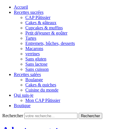
Accueil
Recettes sucrées
CAP Pâtissier
Cakes & gâteaux
Cupcakes & muffins
Petit déjeuner & goûter
Tartes
Entremets, bûches, desserts
Macarons
verrines
Sans gluten
Sans lactose
Sans cuisson
Recettes salées
Boulange
Cakes & quiches
Cuisine du monde
Qui suis-je
Mon CAP Pâtissier
Boutique
Rechercher