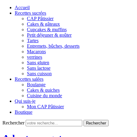
Accueil
Recettes sucrées
CAP Pâtissier
Cakes & gâteaux
Cupcakes & muffins
Petit déjeuner & goûter
Tartes
Entremets, bûches, desserts
Macarons
verrines
Sans gluten
Sans lactose
Sans cuisson
Recettes salées
Boulange
Cakes & quiches
Cuisine du monde
Qui suis-je
Mon CAP Pâtissier
Boutique
Rechercher