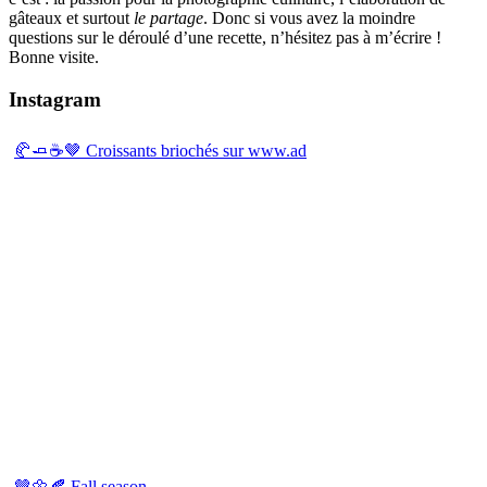
gâteaux et surtout
le partage
. Donc si vous avez la moindre
questions sur le déroulé d’une recette, n’hésitez pas à m’écrire !
Bonne visite.
Instagram
🥐🧈☕️🤎 Croissants briochés sur www.ad
🤎🌼🍂 Fall season