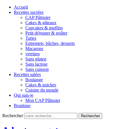
Accueil
Recettes sucrées
CAP Pâtissier
Cakes & gâteaux
Cupcakes & muffins
Petit déjeuner & goûter
Tartes
Entremets, bûches, desserts
Macarons
verrines
Sans gluten
Sans lactose
Sans cuisson
Recettes salées
Boulange
Cakes & quiches
Cuisine du monde
Qui suis-je
Mon CAP Pâtissier
Boutique
Rechercher