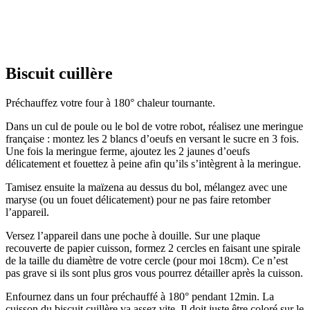
Biscuit cuillère
Préchauffez votre four à 180° chaleur tournante.
Dans un cul de poule ou le bol de votre robot, réalisez une meringue
française : montez les 2 blancs d’oeufs en versant le sucre en 3 fois.
Une fois la meringue ferme, ajoutez les 2 jaunes d’oeufs
délicatement et fouettez à peine afin qu’ils s’intègrent à la meringue.
Tamisez ensuite la maïzena au dessus du bol, mélangez avec une
maryse (ou un fouet délicatement) pour ne pas faire retomber
l’appareil.
Versez l’appareil dans une poche à douille. Sur une plaque
recouverte de papier cuisson, formez 2 cercles en faisant une spirale
de la taille du diamètre de votre cercle (pour moi 18cm). Ce n’est
pas grave si ils sont plus gros vous pourrez détailler après la cuisson.
Enfournez dans un four préchauffé à 180° pendant 12min. La
cuisson du biscuit cuillère va assez vite. Il doit juste être coloré sur le