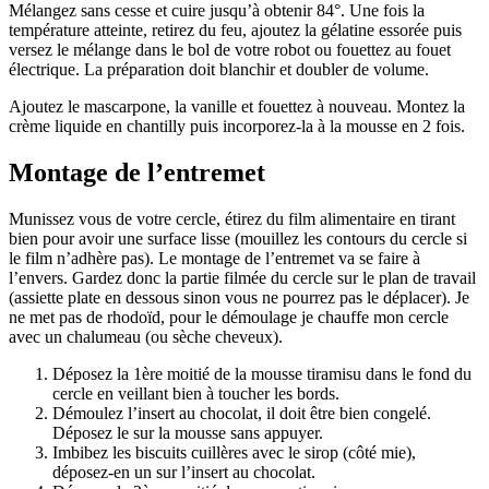
Mélangez sans cesse et cuire jusqu’à obtenir 84°. Une fois la
température atteinte, retirez du feu, ajoutez la gélatine essorée puis
versez le mélange dans le bol de votre robot ou fouettez au fouet
électrique. La préparation doit blanchir et doubler de volume.
Ajoutez le mascarpone, la vanille et fouettez à nouveau. Montez la
crème liquide en chantilly puis incorporez-la à la mousse en 2 fois.
Montage de l’entremet
Munissez vous de votre cercle, étirez du film alimentaire en tirant
bien pour avoir une surface lisse (mouillez les contours du cercle si
le film n’adhère pas). Le montage de l’entremet va se faire à
l’envers. Gardez donc la partie filmée du cercle sur le plan de travail
(assiette plate en dessous sinon vous ne pourrez pas le déplacer). Je
ne met pas de rhodoïd, pour le démoulage je chauffe mon cercle
avec un chalumeau (ou sèche cheveux).
Déposez la 1ère moitié de la mousse tiramisu dans le fond du
cercle en veillant bien à toucher les bords.
Démoulez l’insert au chocolat, il doit être bien congelé.
Déposez le sur la mousse sans appuyer.
Imbibez les biscuits cuillères avec le sirop (côté mie),
déposez-en un sur l’insert au chocolat.