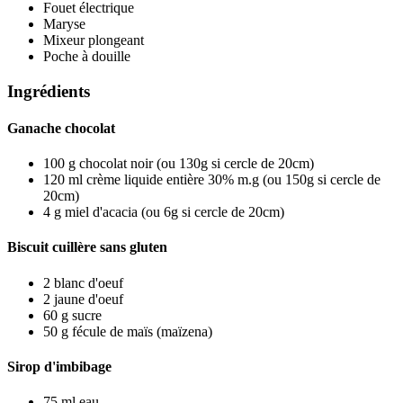
Fouet électrique
Maryse
Mixeur plongeant
Poche à douille
Ingrédients
Ganache chocolat
100
g
chocolat noir
(ou 130g si cercle de 20cm)
120
ml
crème liquide entière 30% m.g
(ou 150g si cercle de
20cm)
4
g
miel d'acacia
(ou 6g si cercle de 20cm)
Biscuit cuillère sans gluten
2
blanc d'oeuf
2
jaune d'oeuf
60
g
sucre
50
g
fécule de maïs
(maïzena)
Sirop d'imbibage
75
ml
eau