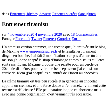
dans
Entremets, bûches, desserts
Recettes sucrées
Sans gluten
Entremet tiramisu
sur
4 novembre 2020
4 novembre 2020
avec
18 Commentaires
Partager
Facebook
Twitter
Pinterest
Google+
Email
Un tiramisu version entremet, une recette que j’ai trouvée sur le blog
de Maxime
www.empreintesucree.fr
et le résultat est vraiment
dingue en bouche. J’ai fait 2 modifications car pas d’amaretto à la
maison j’ai donc adapté le sirop d’imbibage et mes biscuits cuillères
sont sans gluten. Maxime propose une recette pour un cercle de
20cm de diamètre, pour avoir une belle épaisseur j’ai choisis un
cercle de 18cm (j’ai adapté les quantités de l’insert au chocolat).
La crème tiramisu est très peu sucrée et la ganache au chocolat
apporte un crémeux et une force douce à l’entremet… vraiment cette
recette est délicieuse ! Elle peut paraitre longue et laborieuse mais
avec une bonne organisation, c’est vraiment très accessible.