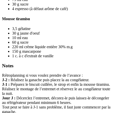
30
g
sucre
4
espresso
(à défaut arôme de café)
Mousse tiramisu
3,5
gélatine
30
g
jaune d'oeuf
10
ml
eau
60
g
sucre
220
ml
crème liquide entière 30% m.g
150
g
mascarpone
1
c. à c
d'extrait de vanille
Notes
Rétroplanning si vous voulez prendre de l’avance :
J-2 :
Réalisez la ganache puis placez la au congélateur.
J-1 :
Préparez le biscuit cuillère, le sirop et enfin la mousse tiramisu.
Réalisez le montage de l’entremet et réservez le au congélateur toute
la nuit.
Jour J :
Décerclez l’entremet, décorez-le puis laissez-le décongeler
au réfrigérateur pendant minimum 6 heures.
Tout peut se faire à J-1 sans problème, il faut juste commencer par la
ganache.