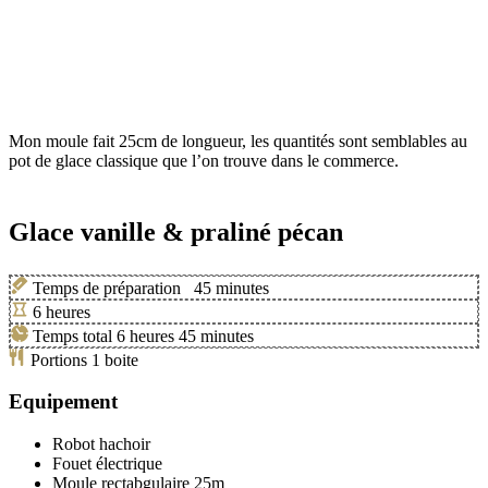
Mon moule fait 25cm de longueur, les quantités sont semblables au
pot de glace classique que l’on trouve dans le commerce.
Glace vanille & praliné pécan
Temps de préparation
45
minutes
6
heures
Temps total
6
heures
45
minutes
Portions
1
boite
Equipement
Robot hachoir
Fouet électrique
Moule rectabgulaire 25m