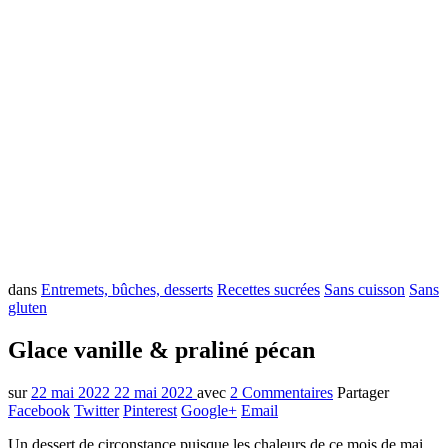
dans
Entremets, bûches, desserts
Recettes sucrées
Sans cuisson
Sans
gluten
Glace vanille & praliné pécan
sur
22 mai 2022
22 mai 2022
avec
2 Commentaires
Partager
Facebook
Twitter
Pinterest
Google+
Email
Un dessert de circonstance puisque les chaleurs de ce mois de mai