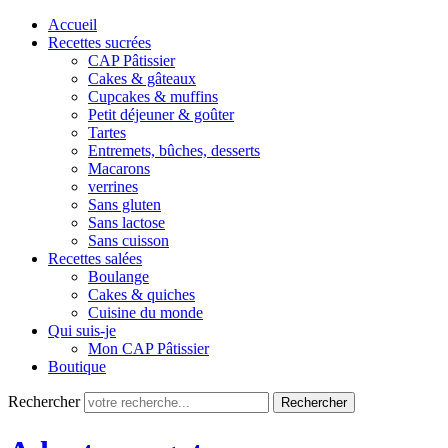
Accueil
Recettes sucrées
CAP Pâtissier
Cakes & gâteaux
Cupcakes & muffins
Petit déjeuner & goûter
Tartes
Entremets, bûches, desserts
Macarons
verrines
Sans gluten
Sans lactose
Sans cuisson
Recettes salées
Boulange
Cakes & quiches
Cuisine du monde
Qui suis-je
Mon CAP Pâtissier
Boutique
Rechercher