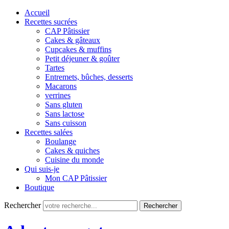
Accueil
Recettes sucrées
CAP Pâtissier
Cakes & gâteaux
Cupcakes & muffins
Petit déjeuner & goûter
Tartes
Entremets, bûches, desserts
Macarons
verrines
Sans gluten
Sans lactose
Sans cuisson
Recettes salées
Boulange
Cakes & quiches
Cuisine du monde
Qui suis-je
Mon CAP Pâtissier
Boutique
Rechercher