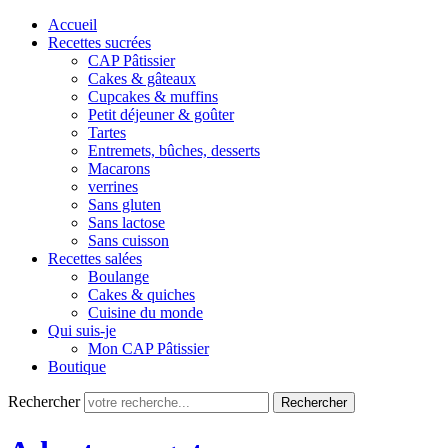
Accueil
Recettes sucrées
CAP Pâtissier
Cakes & gâteaux
Cupcakes & muffins
Petit déjeuner & goûter
Tartes
Entremets, bûches, desserts
Macarons
verrines
Sans gluten
Sans lactose
Sans cuisson
Recettes salées
Boulange
Cakes & quiches
Cuisine du monde
Qui suis-je
Mon CAP Pâtissier
Boutique
Rechercher