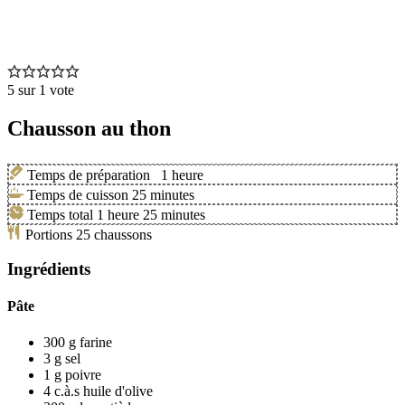
5
sur 1 vote
Chausson au thon
Temps de préparation
1
heure
Temps de cuisson
25
minutes
Temps total
1
heure
25
minutes
Portions
25
chaussons
Ingrédients
Pâte
300
g
farine
3
g
sel
1
g
poivre
4
c.à.s
huile d'olive