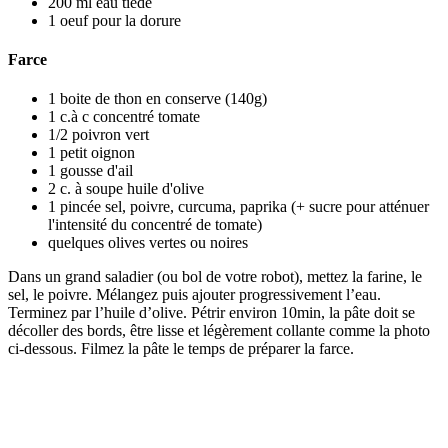
200
ml
eau tiède
1
oeuf
pour la dorure
Farce
1
boite de thon en conserve
(140g)
1
c.à c
concentré tomate
1/2
poivron vert
1
petit oignon
1
gousse d'ail
2
c. à soupe
huile d'olive
1
pincée
sel, poivre, curcuma, paprika
(+ sucre pour atténuer
l'intensité du concentré de tomate)
quelques olives vertes ou noires
Dans un grand saladier (ou bol de votre robot), mettez la farine, le
sel, le poivre. Mélangez puis ajouter progressivement l’eau.
Terminez par l’huile d’olive. Pétrir environ 10min, la pâte doit se
décoller des bords, être lisse et légèrement collante comme la photo
ci-dessous. Filmez la pâte le temps de préparer la farce.