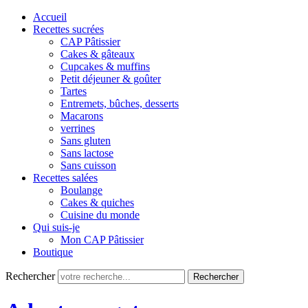
Accueil
Recettes sucrées
CAP Pâtissier
Cakes & gâteaux
Cupcakes & muffins
Petit déjeuner & goûter
Tartes
Entremets, bûches, desserts
Macarons
verrines
Sans gluten
Sans lactose
Sans cuisson
Recettes salées
Boulange
Cakes & quiches
Cuisine du monde
Qui suis-je
Mon CAP Pâtissier
Boutique
Rechercher