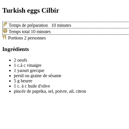
Turkish eggs Cilbir
Temps de préparation
10
minutes
Temps total
10
minutes
Portions
2
personnes
Ingrédients
2
oeufs
1
c.à c
vinaigre
1
yaourt grecque
persil ou graine de sésame
5
g
beurre
1
c. à c
huile d'olive
pincée de paprika, sel, poivre, ail, citron