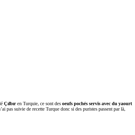
lé
Çılbır
en Turquie, ce sont des
oeufs pochés servis avec du yaourt
n’ai pas suivie de recette Turque donc si des puristes passent par là,