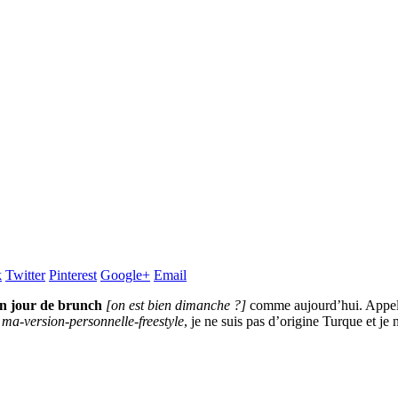
k
Twitter
Pinterest
Google+
Email
 un jour de brunch
[on est bien dimanche ?]
comme aujourd’hui. Appe
t
ma-version-personnelle-freestyle
, je ne suis pas d’origine Turque et je 