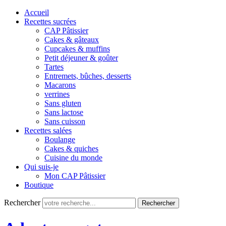
Accueil
Recettes sucrées
CAP Pâtissier
Cakes & gâteaux
Cupcakes & muffins
Petit déjeuner & goûter
Tartes
Entremets, bûches, desserts
Macarons
verrines
Sans gluten
Sans lactose
Sans cuisson
Recettes salées
Boulange
Cakes & quiches
Cuisine du monde
Qui suis-je
Mon CAP Pâtissier
Boutique
Rechercher