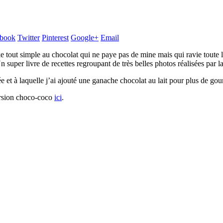
book
Twitter
Pinterest
Google+
Email
tout simple au chocolat qui ne paye pas de mine mais qui ravie toute 
n super livre de recettes regroupant de très belles photos réalisées par l
ée et à laquelle j’ai ajouté une ganache chocolat au lait pour plus de 
ersion choco-coco
ici
.