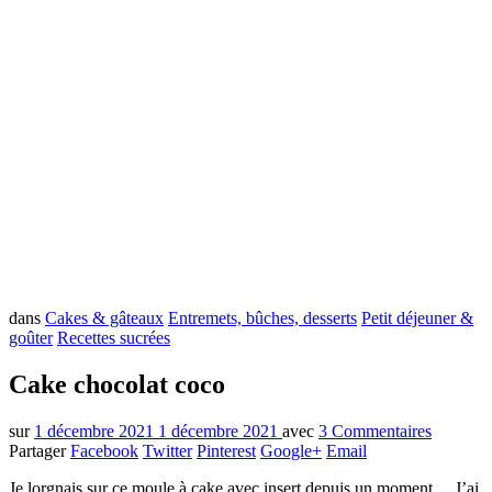
dans
Cakes & gâteaux
Entremets, bûches, desserts
Petit déjeuner &
goûter
Recettes sucrées
Cake chocolat coco
sur
1 décembre 2021
1 décembre 2021
avec
3 Commentaires
Partager
Facebook
Twitter
Pinterest
Google+
Email
Je lorgnais sur ce moule à cake avec insert depuis un moment… J’ai