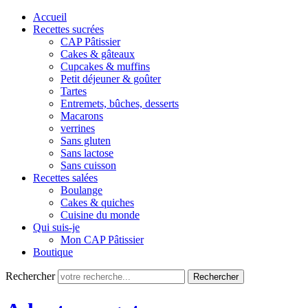
Accueil
Recettes sucrées
CAP Pâtissier
Cakes & gâteaux
Cupcakes & muffins
Petit déjeuner & goûter
Tartes
Entremets, bûches, desserts
Macarons
verrines
Sans gluten
Sans lactose
Sans cuisson
Recettes salées
Boulange
Cakes & quiches
Cuisine du monde
Qui suis-je
Mon CAP Pâtissier
Boutique
Rechercher