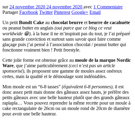
sur
24 novembre 2020
24 novembre 2020
avec
1 Commentaire
Partager
Facebook
Twitter
Pinterest
Google+
Email
Un petit
Bundt Cake
au
chocolat beurre
et
beurre de cacahuète
ou peanut butter en anglais
(oui parce que ce blog ce veut
worldwide 😁)
, à la base il ne m’inspirait pas du tout, je l’ai préparé
sans grande conviction et surtout sans savoir quoi faire comme
glaçage puis j’ai pensé à l’association chocolat / peanut butter qui
fonctionne vraiment bien ! Petit freestyle.
Cette jolie forme est obtenue grâce au
moule de la marque Nordic
Ware
, que j’aime particulièrement
(ceci n’est pas un article
sponsorisé)
, ils proposent une gamme de moules assez onéreux
certes, mais la qualité et le démoulage sont indéniables.
Mon moule est un “6-8 tasses”
(équivalent 6-8 personnes)
, il est
donc assez petit mais donne des gâteaux assez hauts, je préfère des
petits gâteaux avec une belle hauteur plutôt que des grands gâteaux
raplapla… Vous pouvez reprendre la même recette pour un moule à
cake rectangulaire de 26cm ou un moule rond de 20cm de diamètre
pour avoir une belle hauteur.