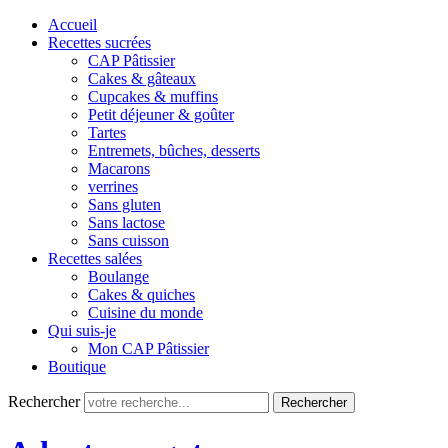
Accueil
Recettes sucrées
CAP Pâtissier
Cakes & gâteaux
Cupcakes & muffins
Petit déjeuner & goûter
Tartes
Entremets, bûches, desserts
Macarons
verrines
Sans gluten
Sans lactose
Sans cuisson
Recettes salées
Boulange
Cakes & quiches
Cuisine du monde
Qui suis-je
Mon CAP Pâtissier
Boutique
Rechercher