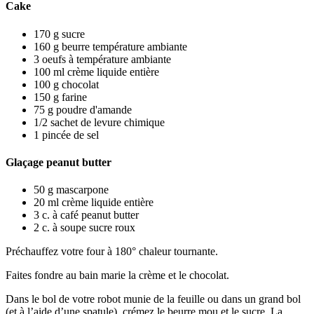
Cake
170
g
sucre
160
g
beurre température ambiante
3
oeufs à température ambiante
100
ml
crème liquide entière
100
g
chocolat
150
g
farine
75
g
poudre d'amande
1/2
sachet de levure chimique
1
pincée de sel
Glaçage peanut butter
50
g
mascarpone
20
ml
crème liquide entière
3
c. à café
peanut butter
2
c. à soupe
sucre roux
Préchauffez votre four à 180° chaleur tournante.
Faites fondre au bain marie la crème et le chocolat.
Dans le bol de votre robot munie de la feuille ou dans un grand bol
(et à l’aide d’une spatule), crémez le beurre mou et le sucre. La