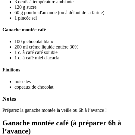
3
oeufs à température ambiante
120
g
sucre
60
g
poudre d'amande
(ou à défaut de la farine)
1
pincée
sel
Ganache montée café
100
g
chocolat blanc
200
ml
crème liquide entière 30%
1
c. à café
café soluble
1
c. à café
miel d'acacia
Finitions
noisettes
copeaux de chocolat
Notes
Préparez la ganache montée la veille ou 6h à l’avance !
Ganache montée café (à préparer 6h à
l’avance)