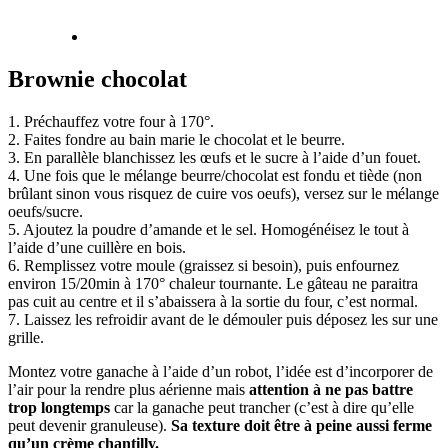
Brownie chocolat
1. Préchauffez votre four à 170°.
2. Faites fondre au bain marie le chocolat et le beurre.
3. En parallèle blanchissez les œufs et le sucre à l’aide d’un fouet.
4. Une fois que le mélange beurre/chocolat est fondu et tiède (non
brûlant sinon vous risquez de cuire vos oeufs), versez sur le mélange
oeufs/sucre.
5. Ajoutez la poudre d’amande et le sel. Homogénéisez le tout à
l’aide d’une cuillère en bois.
6. Remplissez votre moule (graissez si besoin), puis enfournez
environ 15/20min à 170° chaleur tournante. Le gâteau ne paraitra
pas cuit au centre et il s’abaissera à la sortie du four, c’est normal.
7. Laissez les refroidir avant de le démouler puis déposez les sur une
grille.
Montez votre ganache à l’aide d’un robot, l’idée est d’incorporer de
l’air pour la rendre plus aérienne mais
attention à ne pas battre
trop longtemps
car la ganache peut trancher (c’est à dire qu’elle
peut devenir granuleuse).
Sa texture doit être à peine aussi ferme
qu’un crème chantilly.