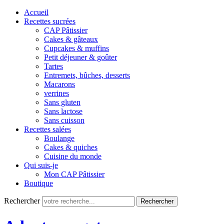
Accueil
Recettes sucrées
CAP Pâtissier
Cakes & gâteaux
Cupcakes & muffins
Petit déjeuner & goûter
Tartes
Entremets, bûches, desserts
Macarons
verrines
Sans gluten
Sans lactose
Sans cuisson
Recettes salées
Boulange
Cakes & quiches
Cuisine du monde
Qui suis-je
Mon CAP Pâtissier
Boutique
Rechercher