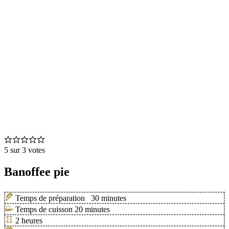
5
sur
3
votes
Banoffee pie
Temps de préparation
30
minutes
Temps de cuisson
20
minutes
2
heures