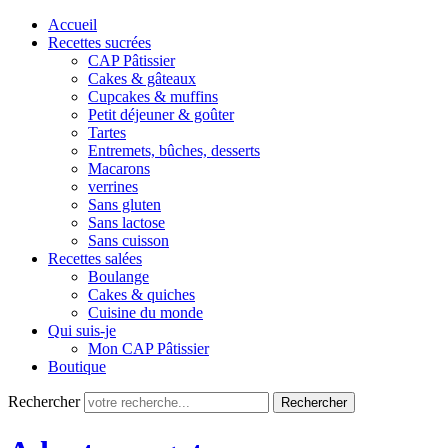
Accueil
Recettes sucrées
CAP Pâtissier
Cakes & gâteaux
Cupcakes & muffins
Petit déjeuner & goûter
Tartes
Entremets, bûches, desserts
Macarons
verrines
Sans gluten
Sans lactose
Sans cuisson
Recettes salées
Boulange
Cakes & quiches
Cuisine du monde
Qui suis-je
Mon CAP Pâtissier
Boutique
Rechercher