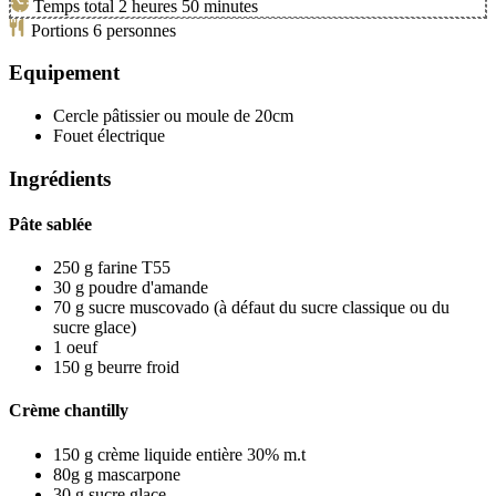
Temps total
2
heures
50
minutes
Portions
6
personnes
Equipement
Cercle pâtissier ou moule de 20cm
Fouet électrique
Ingrédients
Pâte sablée
250
g
farine T55
30
g
poudre d'amande
70
g
sucre muscovado
(à défaut du sucre classique ou du
sucre glace)
1
oeuf
150
g
beurre froid
Crème chantilly
150
g
crème liquide entière 30% m.t
80g
g
mascarpone
30
g
sucre glace