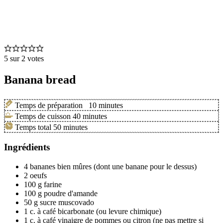
5
sur
2
votes
Banana bread
Temps de préparation
10
minutes
Temps de cuisson
40
minutes
Temps total
50
minutes
Ingrédients
4
bananes bien mûres
(dont une banane pour le dessus)
2
oeufs
100
g
farine
100
g
poudre d'amande
50
g
sucre muscovado
1
c. à café
bicarbonate
(ou levure chimique)
1
c. à café
vinaigre de pommes ou citron
(ne pas mettre si