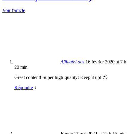
Voir l'article
AffiliateLabz
16 février 2020 at 7 h
20 min
Great content! Super high-quality! Keep it up! 🙂
Répondre
↓
Fanny
11 mai 2022 at 15 h 15 min