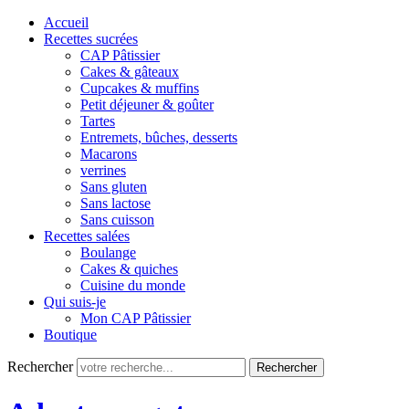
Accueil
Recettes sucrées
CAP Pâtissier
Cakes & gâteaux
Cupcakes & muffins
Petit déjeuner & goûter
Tartes
Entremets, bûches, desserts
Macarons
verrines
Sans gluten
Sans lactose
Sans cuisson
Recettes salées
Boulange
Cakes & quiches
Cuisine du monde
Qui suis-je
Mon CAP Pâtissier
Boutique
Rechercher