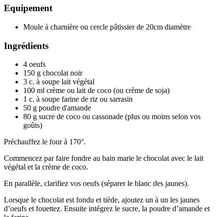
Equipement
Moule à charnière ou cercle pâtissier de 20cm diamètre
Ingrédients
4
oeufs
150
g
chocolat noir
3
c. à soupe
lait végétal
100
ml
crème ou lait de coco
(ou crème de soja)
1
c. à soupe
farine de riz ou sarrasin
50
g
poudre d'amande
80
g
sucre de coco ou cassonade
(plus ou moins selon vos
goûts)
Préchauffez le four à 170°.
Commencez par faire fondre au bain marie le chocolat avec le lait
végétal et la crème de coco.
En parallèle, clarifiez vos oeufs (séparer le blanc des jaunes).
Lorsque le chocolat est fondu et tiède, ajoutez un à un les jaunes
d’oeufs et fouettez. Ensuite intégrez le sucre, la poudre d’amande et