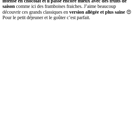
intense en chocolat et il passe encore mieux avec des fruits de
saison
comme ici des framboises fraiches. J’aime beaucoup
découvrir ces grands classiques en
version allégée et plus saine
😍
Pour le petit déjeuner et le goûter c’est parfait.