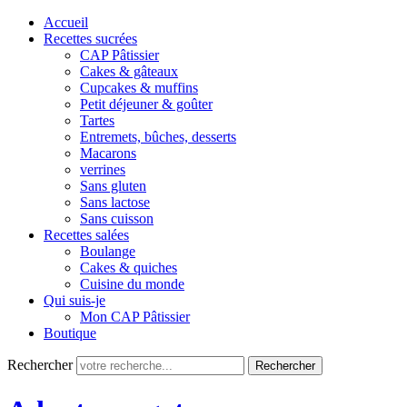
Accueil
Recettes sucrées
CAP Pâtissier
Cakes & gâteaux
Cupcakes & muffins
Petit déjeuner & goûter
Tartes
Entremets, bûches, desserts
Macarons
verrines
Sans gluten
Sans lactose
Sans cuisson
Recettes salées
Boulange
Cakes & quiches
Cuisine du monde
Qui suis-je
Mon CAP Pâtissier
Boutique
Rechercher