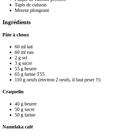
Tapis de cuisson
Mixeur plongeant
Ingrédients
Pâte à choux
60
ml
lait
60
ml
eau
2
g
sel
3
g
sucre
55
g
beurre
65
g
farine T55
110
g
oeufs
(environ 2 oeufs, il faut peser !!)
Craquelin
40
g
beurre
50
g
sucre
50
g
farine
Namelaka café