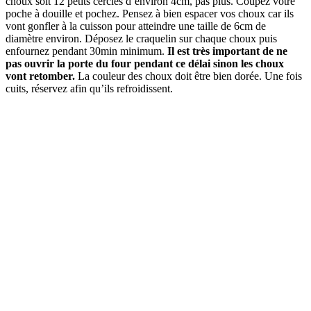
choux soit 12 petits cercles d’environ 4cm, pas plus. Coupez votre
poche à douille et pochez. Pensez à bien espacer vos choux car ils
vont gonfler à la cuisson pour atteindre une taille de 6cm de
diamètre environ. Déposez le craquelin sur chaque choux puis
enfournez pendant 30min minimum.
Il est très important de ne
pas ouvrir la porte du four pendant ce délai sinon les choux
vont retomber.
La couleur des choux doit être bien dorée. Une fois
cuits, réservez afin qu’ils refroidissent.