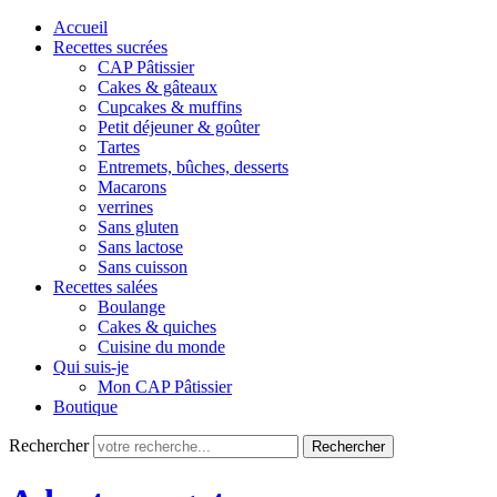
Accueil
Recettes sucrées
CAP Pâtissier
Cakes & gâteaux
Cupcakes & muffins
Petit déjeuner & goûter
Tartes
Entremets, bûches, desserts
Macarons
verrines
Sans gluten
Sans lactose
Sans cuisson
Recettes salées
Boulange
Cakes & quiches
Cuisine du monde
Qui suis-je
Mon CAP Pâtissier
Boutique
Rechercher