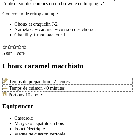
l’utiliser sur des cookies ou un brownie en topping 🥰
Concernant le rétroplanning :
Choux et craquelin J-2
Namelaka + caramel + cuisson des choux J-1
Chantilly + montage jour J
5
sur 1 vote
Choux caramel macchiato
Temps de préparation
2
heures
Temps de cuisson
40
minutes
Portions
10
choux
Equipement
Casserole
Maryse ou spatule en bois
Fouet électrique
Plaque de cuisson perforée