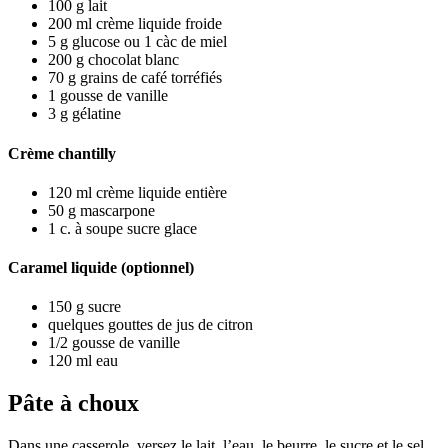
100
g
lait
200
ml
crème liquide froide
5
g
glucose
ou 1 càc de miel
200
g
chocolat blanc
70
g
grains de café torréfiés
1
gousse de vanille
3
g
gélatine
Crème chantilly
120
ml
crème liquide entière
50
g
mascarpone
1
c. à soupe
sucre glace
Caramel liquide (optionnel)
150
g
sucre
quelques gouttes de jus de citron
1/2
gousse de vanille
120
ml
eau
Pâte à choux
Dans une casserole, versez le lait, l’eau, le beurre, le sucre et le sel.