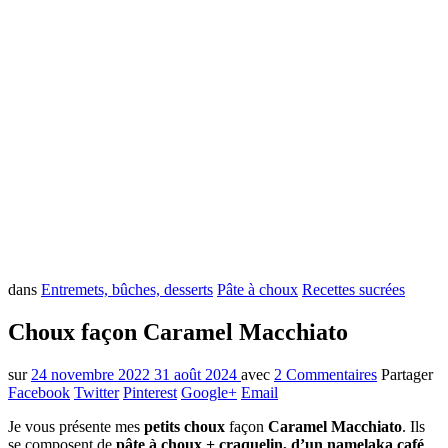
dans
Entremets, bûches, desserts
Pâte à choux
Recettes sucrées
Choux façon Caramel Macchiato
sur
24 novembre 2022
31 août 2024
avec
2 Commentaires
Partager
Facebook
Twitter
Pinterest
Google+
Email
Je vous présente mes
petits choux
façon
Caramel Macchiato
. Ils
se composent de
pâte à choux + craquelin, d’un namelaka café