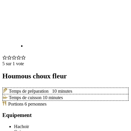
5
sur 1 vote
Houmous choux fleur
Temps de préparation
10
minutes
Temps de cuisson
10
minutes
Portions
6
personnes
Equipement
Hachoir