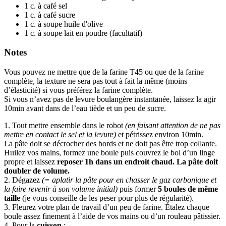
1
c. à café
sel
1
c. à café
sucre
1
c. à soupe
huile d'olive
1
c. à soupe
lait en poudre
(facultatif)
Notes
Vous pouvez ne mettre que de la farine T45 ou que de la farine
complète, la texture ne sera pas tout à fait la même (moins
d’élasticité) si vous préférez la farine complète.
Si vous n’avez pas de levure boulangère instantanée, laissez la agir
10min avant dans de l’eau tiède et un peu de sucre.
1. Tout mettre ensemble dans le robot
(en faisant attention de ne pas
mettre en contact le sel et la levure)
et pétrissez environ 10min.
La pâte doit se décrocher des bords et ne doit pas être trop collante.
Huilez vos mains, formez une boule puis couvrez le bol d’un linge
propre et laissez
reposer 1h dans un endroit chaud. La pâte doit
doubler de volume.
2. Dégazez
(= aplatir la pâte pour en chasser le gaz carbonique et
la faire revenir à son volume initial)
puis former
5 boules de même
taille
(je vous conseille de les peser pour plus de régularité).
3. Fleurez votre plan de travail d’un peu de farine. Étalez chaque
boule assez finement à l’aide de vos mains ou d’un rouleau pâtissier.
4. Pour la
cuisson
: