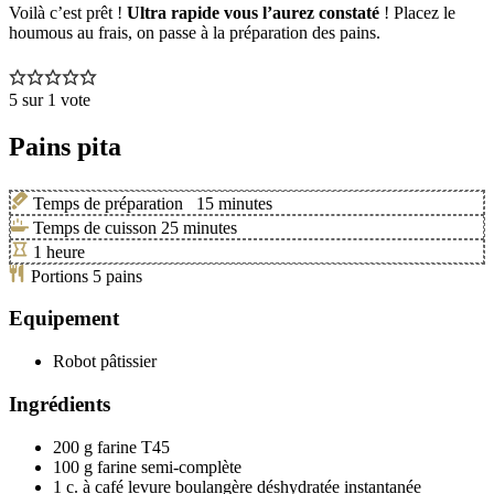
Voilà c’est prêt !
Ultra rapide vous l’aurez constaté
! Placez le
houmous au frais, on passe à la préparation des pains.
5
sur 1 vote
Pains pita
Temps de préparation
15
minutes
Temps de cuisson
25
minutes
1
heure
Portions
5
pains
Equipement
Robot pâtissier
Ingrédients
200
g
farine T45
100
g
farine semi-complète
1
c. à café
levure boulangère déshydratée instantanée