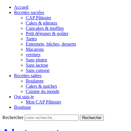
Accueil
Recettes sucrées
CAP Pâtissier
Cakes & gâteaux
Cupcakes & muffins
Petit déjeuner & goûter
Tartes
Entremets, bûches, desserts
Macarons
verrines
Sans gluten
Sans lactose
Sans cuisson
Recettes salées
Boulange
Cakes & quiches
Cuisine du monde
Qui suis-je
Mon CAP Pâtissier
Boutique
Rechercher