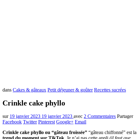
dans
Cakes & gâteaux
Petit déjeuner & goûter
Recettes sucrées
Crinkle cake phyllo
sur
19 janvier 2023
19 janvier 2023
avec
2 Commentaires
Partager
Facebook
Twitter
Pinterest
Google+
Email
Crinkle cake phyllo ou “gâteau froissée”
“gâteau chiffonné” est la
trend du moment sur TikTok
. Je n’ai pas cette appli
(il faut que