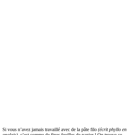
Si vous n’avez jamais travaillé avec de la pâte filo
(écrit phyllo en
anglais)
, c’est comme de fines feuilles de papier ! On trouve ce