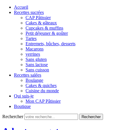
Accueil
Recettes sucrées
CAP Pâtissier
Cakes & gâteaux
Cupcakes & muffins
Petit déjeuner & goûter
Tartes
Entremets, bûches, desserts
Macarons
verrines
Sans gluten
Sans lactose
Sans cuisson
Recettes salées
Boulange
Cakes & quiches
Cuisine du monde
Qui suis-je
Mon CAP Pâtissier
Boutique
Rechercher