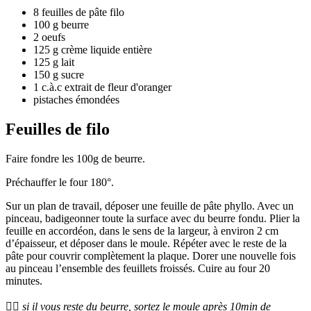
8
feuilles de pâte filo
100
g
beurre
2
oeufs
125
g
crème liquide entière
125
g
lait
150
g
sucre
1
c.à.c
extrait de fleur d'oranger
pistaches émondées
Feuilles de filo
Faire fondre les 100g de beurre.
Préchauffer le four 180°.
Sur un plan de travail, déposer une feuille de pâte phyllo. Avec un
pinceau, badigeonner toute la surface avec du beurre fondu. Plier la
feuille en accordéon, dans le sens de la largeur, à environ 2 cm
d’épaisseur, et déposer dans le moule. Répéter avec le reste de la
pâte pour couvrir complètement la plaque. Dorer une nouvelle fois
au pinceau l’ensemble des feuillets froissés. Cuire au four 20
minutes.
👉🏻 si il vous reste du beurre, sortez le moule après 10min de