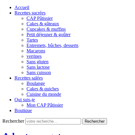
Accueil
Recettes sucrées
CAP Pâtissier
Cakes & gâteaux
Cupcakes & muffins
Petit déjeuner & goûter
Tartes
Entremets, bûches, desserts
Macarons
verrines
Sans gluten
Sans lactose
Sans cuisson
Recettes salées
Boulange
Cakes & quiches
Cuisine du monde
Qui suis-je
Mon CAP Pâtissier
Boutique
Rechercher