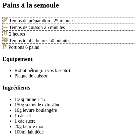
Pains à la semoule
Temps de préparation
25
minutes
Temps de cuisson
25
minutes
2
heures
Temps total
2
heures
50
minutes
Portions
6
pains
Equipement
Robot pétrin (ou vos biscoto)
Plaque de cuisson
Ingrédients
150g
farine T45
150g
semoule extra-fine
10g
levure boulangère
1
càc
sel
1
càc
sucre
20g
beurre mou
100ml
lait tiède