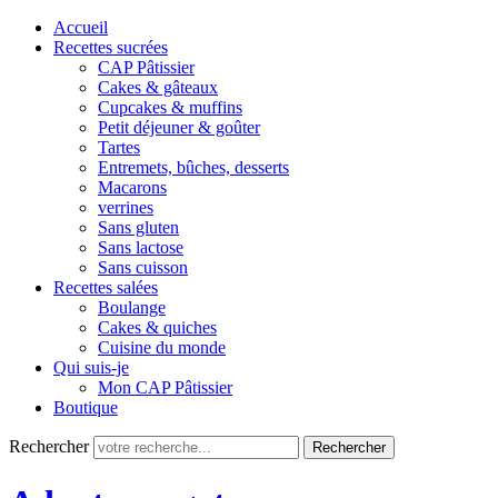
Accueil
Recettes sucrées
CAP Pâtissier
Cakes & gâteaux
Cupcakes & muffins
Petit déjeuner & goûter
Tartes
Entremets, bûches, desserts
Macarons
verrines
Sans gluten
Sans lactose
Sans cuisson
Recettes salées
Boulange
Cakes & quiches
Cuisine du monde
Qui suis-je
Mon CAP Pâtissier
Boutique
Rechercher