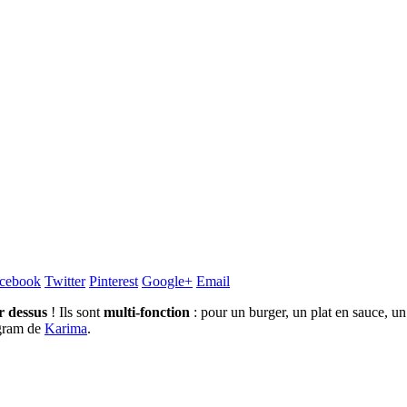
cebook
Twitter
Pinterest
Google+
Email
r dessus
! Ils sont
multi-fonction
: pour un burger, un plat en sauce, un
agram de
Karima
.