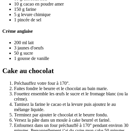
10
g
cacao en poudre amer
150
g
farine
5
g
levure chimique
1
pincée de sel
Crème anglaise
200
ml
lait
3
jaunes d'oeufs
50
g
sucre
1
gousse
de vanille
Cake au chocolat
Préchauffez votre four à 170°.
Faites fondre le beurre et le chocolat au bain marie.
Fouettez ensemble les œufs le sucre et le fromage blanc (ou la
crème).
Tamisez la farine le cacao et la levure puis ajoutez le au
mélange liquide.
Terminez par ajouter le chocolat et le beurre fondu.
Versez la pâte dans un moule à cake beurré et fariné.
Enfournez dans un four préchauffé à 170° pendant environ 30
minutes. Personnellement j’ai du cuire mon cake 50 minutes,