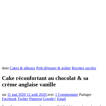
dans
Cakes & gâteaux
Petit déjeuner & goûter
Recettes sucrées
Cake réconfortant au chocolat & sa
crème anglaise vanille
sur
11 mai 2020
12 août 2020
avec
1 Commentaire
Partager
Facebook
Twitter
Pinterest
Google+
Email