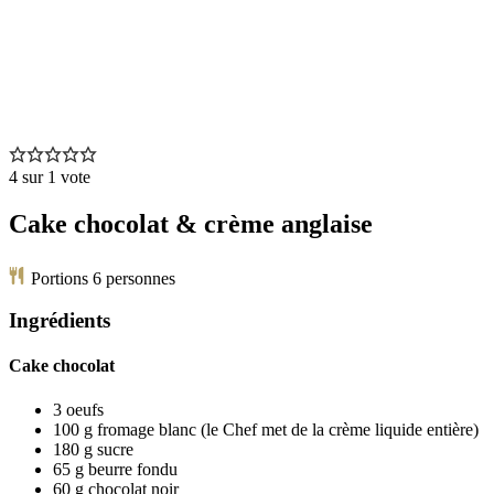
4
sur 1 vote
Cake chocolat & crème anglaise
Portions
6
personnes
Ingrédients
Cake chocolat
3
oeufs
100
g
fromage blanc
(le Chef met de la crème liquide entière)
180
g
sucre
65
g
beurre fondu
60
g
chocolat noir