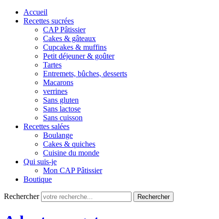
Accueil
Recettes sucrées
CAP Pâtissier
Cakes & gâteaux
Cupcakes & muffins
Petit déjeuner & goûter
Tartes
Entremets, bûches, desserts
Macarons
verrines
Sans gluten
Sans lactose
Sans cuisson
Recettes salées
Boulange
Cakes & quiches
Cuisine du monde
Qui suis-je
Mon CAP Pâtissier
Boutique
Rechercher